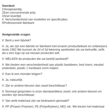
Voordeel:
1Hoogwaardig.
2Een concurrerende prijs.
3Snel levertijd.
4. Verscheidenheid van modellen en specificaties.
5Professionele fabrikant.
Veelgestelde vragen
V: Bent u een fabriek?
A: Ja, we zijn een fabriek en fabrikant met ervaren productieteam en ontwerpers
sinds 1982.We kunnen de 2d of 3d tekening aanbieden als uw behoefte, zelfs
als u een logo op uw nieuwe producten wilt.
V: WELKEN de producten die uw bedrijf aanbiedt?
A: We bieden een verscheidenheid aan plastic bankbeen, bed risers, meubel
onderdeel, plastic 1 hardware vorm maken.
V: Kan ik een monster krijgen?
A: Ja, natuurlijk.
V: Zijn er andere kleuren dan zwart beschikbaar?
A: Normaal gesproken is onze standaardkleur zwart, ook andere kleuren en
soorten zijn beschikbaar.
V: Van welk materiaal zijn uw bedraaiers gemaakt?
A: PP (Propen Polymer), PE (Polyethyleen), ABS, etc. We kiezen het materiaal