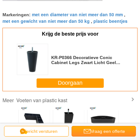
met een diameter van niet meer dan 50 mm
Markeringen:
,
met een gewicht van niet meer dan 50 kg
plastic beentjes
,
Krijg de beste prijs voor
KR-P0366 Decoratieve Conic
Cabinet Legs Zwart Licht Geel
Kleur Snel monteren
Doorgaan
Voeten van plastic kast
Meer
Bericht versturen
Vraag een offerte
zwarte
KR-P0261
KR-P0156
KR-P0127
KR-P016
tstof
Duurzame plastic
Kegelvormige
Speciale plastic
materiaal 