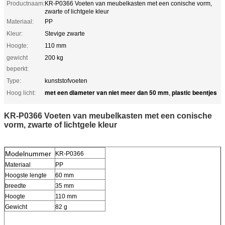
Productnaam:
KR-P0366 Voeten van meubelkasten met een conische vorm,
zwarte of lichtgele kleur
Materiaal:
PP
Kleur:
Stevige zwarte
Hoogte:
110 mm
gewicht
200 kg
beperkt:
Type:
kunststofvoeten
met een diameter van niet meer dan 50 mm
plastic beentjes
Hoog licht:
,
KR-P0366 Voeten van meubelkasten met een conische
vorm, zwarte of lichtgele kleur
Modelnummer
KR-P0366
Materiaal
PP
Hoogste lengte
60 mm
breedte
35 mm
Hoogte
110 mm
Gewicht
82 g