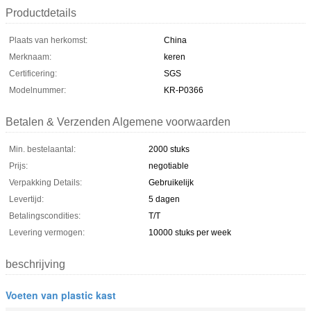
Productdetails
Plaats van herkomst:
China
Merknaam:
keren
Certificering:
SGS
Modelnummer:
KR-P0366
Betalen & Verzenden Algemene voorwaarden
Min. bestelaantal:
2000 stuks
Prijs:
negotiable
Verpakking Details:
Gebruikelijk
Levertijd:
5 dagen
Betalingscondities:
T/T
Levering vermogen:
10000 stuks per week
beschrijving
Voeten van plastic kast