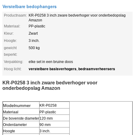
Verstelbare bedophangers
Productnaam:
KR-P0258 3 inch zware bedverhoger voor onderbedopslag
Amazon
Materiaal:
PP-plastic
Kleur:
Zwart
Hoogte:
3 inch.
gewicht
500 kg
beperkt:
Verpakking:
elke set in een bruine doos
verstelbare basisverhogers
bedraamverheersers
Hoog licht:
,
KR-P0258 3 inch zware bedverhoger voor
onderbedopslag Amazon
Modelnummer
KR-P0258
Materiaal
PP-plastic
De bovenste diameter
120 mm
Onderdameter
90 mm
Hoogte
3 inch.