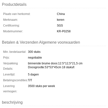
Productdetails
Plaats van herkomst:
China
Merknaam:
keren
Certificering:
SGS
Modelnummer:
KR-P0258
Betalen & Verzenden Algemene voorwaarden
Min. bestelaantal:
300 stuks
Prijs:
negotiable
Verpakking
binnenste bruine doos:12.5*12,5*21,5 cm
Doosgrootte:53*53*45cm 18 stuks/t
Details:
Levertijd:
5 dagen
Betalingscondities:
T/T
Levering
3500 stuks per week
vermogen:
beschrijving