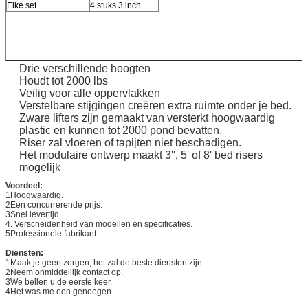
Elke set
4 stuks 3 inch
Drie verschillende hoogten
Houdt tot 2000 lbs
Veilig voor alle oppervlakken
Verstelbare stijgingen creëren extra ruimte onder je bed.
Zware lifters zijn gemaakt van versterkt hoogwaardig
plastic en kunnen tot 2000 pond bevatten.
Riser zal vloeren of tapijten niet beschadigen.
Het modulaire ontwerp maakt 3'', 5' of 8' bed risers
mogelijk
Voordeel:
1Hoogwaardig.
2Een concurrerende prijs.
3Snel levertijd.
4. Verscheidenheid van modellen en specificaties.
5Professionele fabrikant.
Diensten:
1Maak je geen zorgen, het zal de beste diensten zijn.
2Neem onmiddellijk contact op.
3We bellen u de eerste keer.
4Het was me een genoegen.