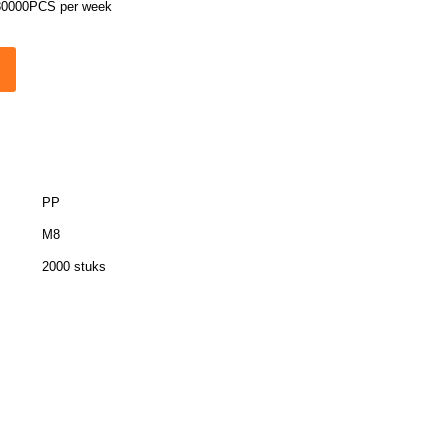
30000PCS per week
PP
M8
2000 stuks