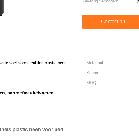
Levering vermogen:
Contact nu
te voet voor meubilair plastic been
Materiaal:
Schroef:
MOQ:
ten
schroefmeubelvoeten
,
els plastic been voor bed