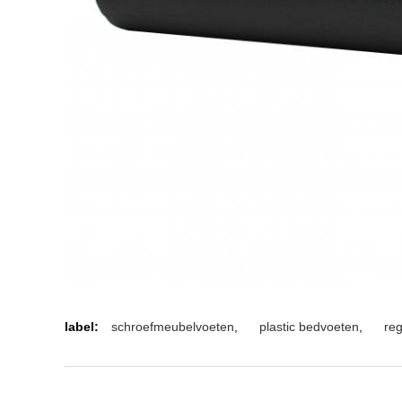
label:
schroefmeubelvoeten
,
plastic bedvoeten
,
reg