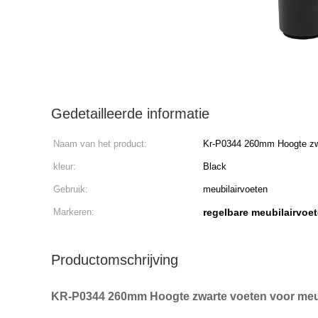
Gedetailleerde informatie
Naam van het product:
Kr-P0344 260mm Hoogte zwar
voor bed
kleur:
Black
Gebruik:
meubilairvoeten
Markeren:
regelbare meubilairvoe
Productomschrijving
KR-P0344 260mm Hoogte zwarte voeten voor meub