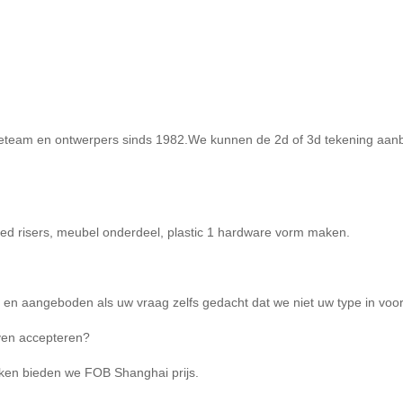
ctieteam en ontwerpers sinds 1982.We kunnen de 2d of 3d tekening aanb
ed risers, meubel onderdeel, plastic 1 hardware vorm maken.
d en aangeboden als uw vraag zelfs gedacht dat we niet uw type in voo
aven accepteren?
oken bieden we FOB Shanghai prijs.