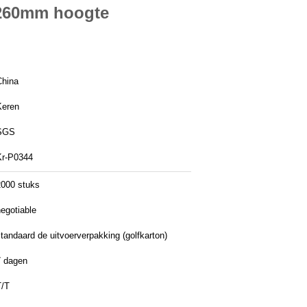
 260mm hoogte
China
Keren
SGS
Kr-P0344
2000 stuks
egotiable
tandaard de uitvoerverpakking (golfkarton)
7 dagen
T/T