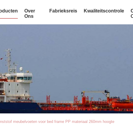
oducten
Over
Fabrieksreis
Kwaliteitscontrole
Ons
nststof meubelvoeten voor bed frame PP materiaal 260mm hoogte