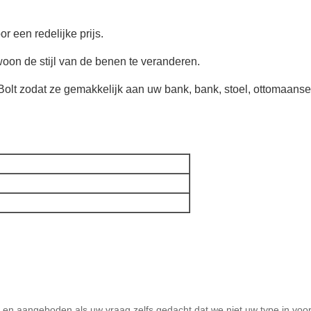
r een redelijke prijs.
oon de stijl van de benen te veranderen.
Bolt zodat ze gemakkelijk aan uw bank, bank, stoel, ottomaanse
d en aangeboden als uw vraag zelfs gedacht dat we niet uw type in voo