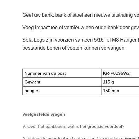
Geef uw bank, bank of stoel een nieuwe uitstraling voo
Voeg impact toe of vernieuw een oude bank door gew
Sofa Legs zijn voorzien van een 5/16" of M8 Hanger 
bestaande benen of voeten kunnen vervangen.
Nummer van de post
KR-P0296W2
Gewicht
115 g
hoogte
150 mm
Veelgestelde vragen
V: Over het bankbeen, wat is het grootste voordeel?
A: Het beste voordeel is dat de draad kan worden gewijzig