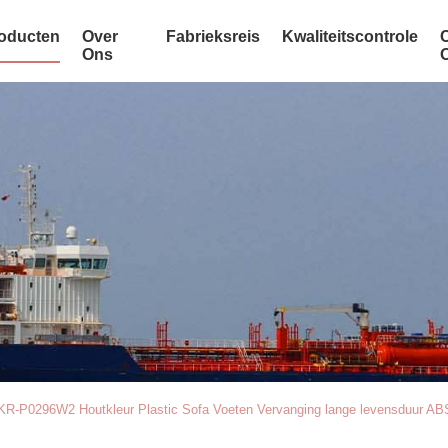
oducten
Over
Fabrieksreis
Kwaliteitscontrole
Ons
KR-P0296W2 Houtkleur Plastic Sofa Voeten Vervanging lange levensduur ABS