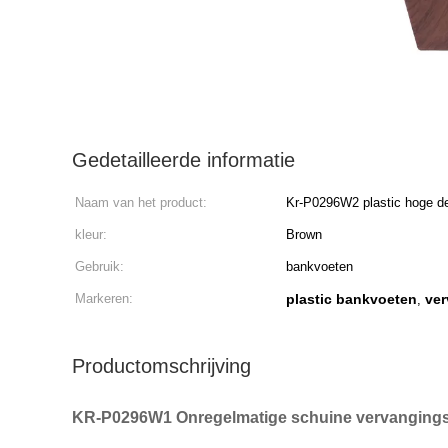
Gedetailleerde informatie
Naam van het product:
Kr-P0296W2 plastic hoge de
vervangingsbank - kwaliteit
kleur:
Brown
Gebruik:
bankvoeten
Markeren:
plastic bankvoeten
ver
,
Productomschrijving
KR-P0296W1 Onregelmatige schuine vervanging