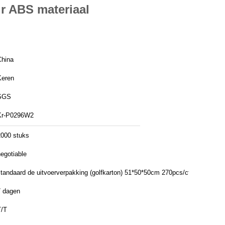
r ABS materiaal
China
Keren
SGS
Kr-P0296W2
2000 stuks
egotiable
standaard de uitvoerverpakking (golfkarton) 51*50*50cm 270pcs/ctn
7 dagen
T/T