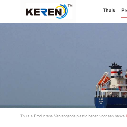
Thuis
Pr
Thuis
>
Producten
>
Vervangende plastic benen voor een bank
>