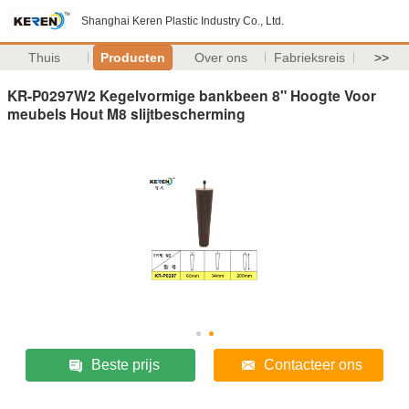
Shanghai Keren Plastic Industry Co., Ltd.
Thuis
Producten
Over ons
Fabrieksreis
>>
KR-P0297W2 Kegelvormige bankbeen 8" Hoogte Voor
meubels Hout M8 slijtbescherming
Beste prijs
Contacteer ons