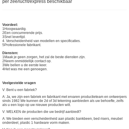
per zee/lucht/express beschikbaar
Voordeel:
1Hoogwaardig.
2Een concurrerende prijs.
3Snel levertijd.
4. Verscheidenheid van modellen en specificaties.
5Professionele fabrikant.
Diensten:
1Maak je geen zorgen, het zal de beste diensten zijn.
2Neem onmiddellijk contact op.
3We bellen u de eerste keer.
4Het was me een genoegen.
Veelgestelde vragen
V: Bent u een fabriek?
A: Ja, we zijn een fabriek en fabrikant met ervaren productieteam en ontwerpers
sinds 1982.We kunnen de 2d of 3d tekening aanbieden als uw behoefte, zelfs
als u een logo op uw nieuwe producten wilt.
V: WELKEN de producten die uw bedrijf aanbiedt?
A: We bieden een verscheidenheid aan plastic bankbeen, bed risers, meubel
onderdeel, plastic 1 hardware vorm maken.