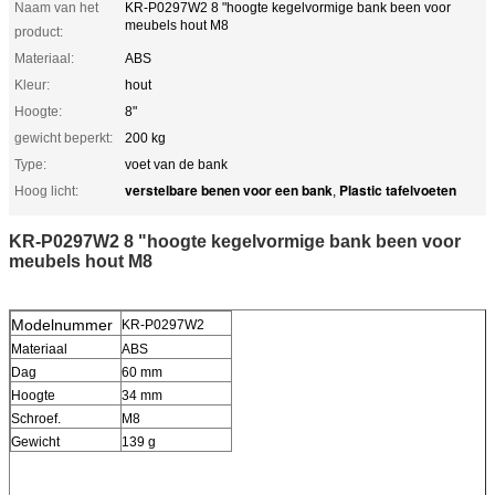
Naam van het
KR-P0297W2 8 "hoogte kegelvormige bank been voor
meubels hout M8
product:
Materiaal:
ABS
Kleur:
hout
Hoogte:
8"
gewicht beperkt:
200 kg
Type:
voet van de bank
verstelbare benen voor een bank
Plastic tafelvoeten
Hoog licht:
,
KR-P0297W2 8 "hoogte kegelvormige bank been voor
meubels hout M8
Modelnummer
KR-P0297W2
Materiaal
ABS
Dag
60 mm
Hoogte
34 mm
Schroef.
M8
Gewicht
139 g