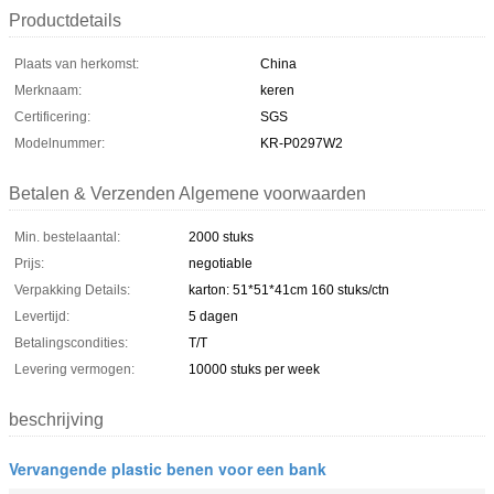
Productdetails
Plaats van herkomst:
China
Merknaam:
keren
Certificering:
SGS
Modelnummer:
KR-P0297W2
Betalen & Verzenden Algemene voorwaarden
Min. bestelaantal:
2000 stuks
Prijs:
negotiable
Verpakking Details:
karton: 51*51*41cm 160 stuks/ctn
Levertijd:
5 dagen
Betalingscondities:
T/T
Levering vermogen:
10000 stuks per week
beschrijving
Vervangende plastic benen voor een bank