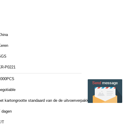
China
Keren
SGS
KR-P0221
2000PCS
egotiable
et kartongrootte standaard van de de uitvoerverpakking (golfkarton):
66*54*43cm qty/ctn: 112pcs/car
7 dagen
T/T