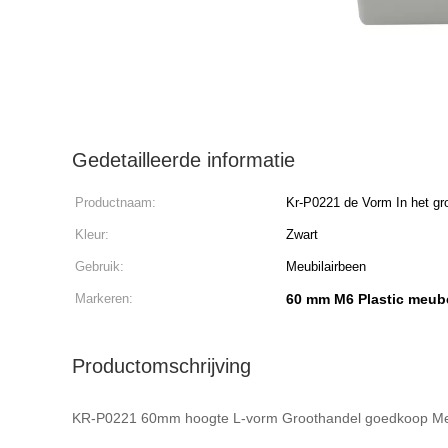
Gedetailleerde informatie
Productnaam:
Kr-P0221 de Vorm In het gr
van 60mm hoogtel
Kleur:
Zwart
Gebruik:
Meubilairbeen
Markeren:
60 mm M6 Plastic meub
Productomschrijving
KR-P0221 60mm hoogte L-vorm Groothandel goedkoop Meu