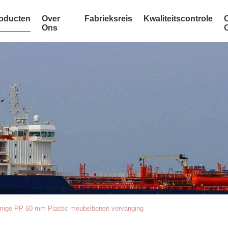
oducten
Over
Fabrieksreis
Kwaliteitscontrole
Ons
mige PP 60 mm Plastic meubelbenen vervanging