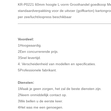
KR-P0221 60mm hoogte L-vorm Groothandel goedkoop Meu
standaardverpakking voor de uitvoer (golfkarton) kartongro
per zee/lucht/express beschikbaar
Voordeel:
1Hoogwaardig.
2Een concurrerende prijs.
3Snel levertijd.
4. Verscheidenheid van modellen en specificaties.
5Professionele fabrikant.
Diensten:
1Maak je geen zorgen, het zal de beste diensten zijn.
2Neem onmiddellijk contact op.
3We bellen u de eerste keer.
4Het was me een genoegen.