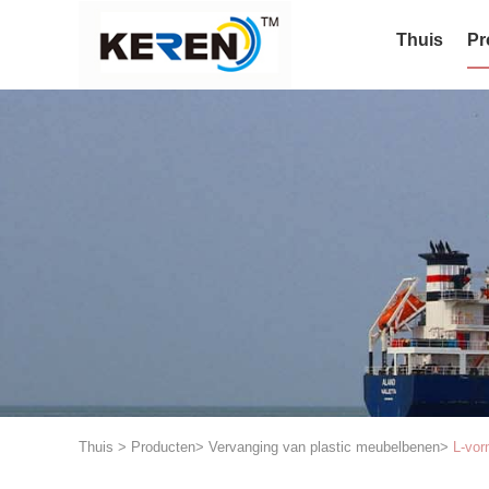
Thuis
Pr
Thuis
>
Producten
>
Vervanging van plastic meubelbenen
>
L-vor