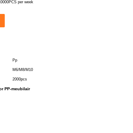
10000PCS per week
Pp
M6/M8/M10
2000pcs
r PP-meubilair