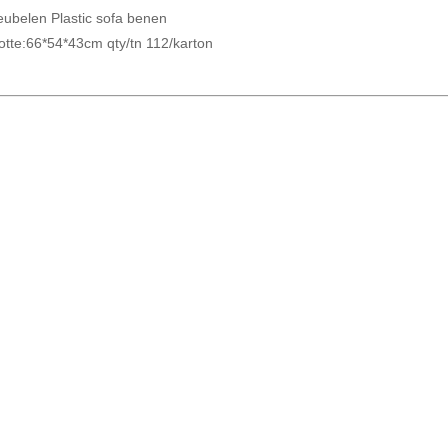
belen Plastic sofa benen
otte:66*54*43cm qty/tn 112/karton