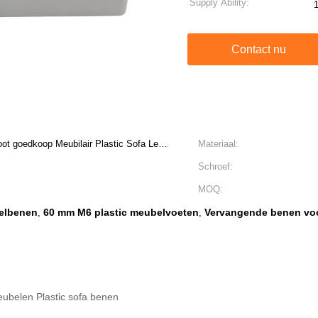
Supply Ability:
Contact nu
oot goedkoop Meubilair Plastic Sofa Legs
Materiaal:
Schroef:
MOQ:
elbenen
60 mm M6 plastic meubelvoeten
Vervangende benen voo
,
,
belen Plastic sofa benen