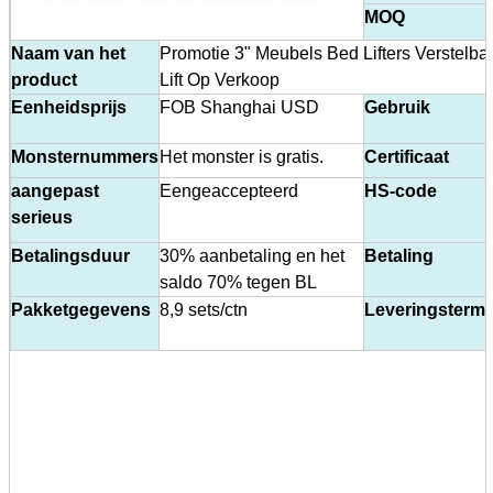
MOQ
Naam van het
Promotie 3" Meubels Bed Lifters Verstelba
product
Lift Op Verkoop
Eenheidsprijs
FOB Shanghai USD
Gebruik
Monsternummers
Het monster is gratis.
Certificaat
aangepast
Een
geaccepteerd
HS-code
serieus
Betalingsduur
30% aanbetaling en het
Betaling
saldo 70% tegen BL
Pakketgegevens
8,9 sets/ctn
Leveringstermi