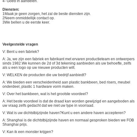
4- Goed in aandelen.
Diensten:
1Maak je geen zorgen, het zal de beste diensten zijn.
2Neem onmiddellijk contact op.
3We bellen u de eerste keer.
Veelgestelde vragen
V: Bent u een fabriek?
A: Ja, we zijn een fabriek en fabrikant met ervaren productieteam en ontwerpers
sinds 1982.We kunnen de 2d of 3d tekening aanbieden als uw behoefte, zelfs
als u een logo op uw nieuwe producten wilt.
V: WELKEN de producten die uw bedrijf aanbiedt?
A: We bieden een verscheidenheid aan plastic bankbeen, bed risers, meubel
onderdeel, plastic 1 hardware vorm maken.
V: Over het bankbeen, wat is het grootste voordeel?
A: Het beste voordeel is dat de draad kan worden gewijzigd en aangeboden als
uw vraag zelfs gedacht dat we niet uw type in voorraad.
V: Wat is uw dichtstbijzijnde haven?Kunt u een andere haven accepteren?
A: Shanghai is de dichtstbijzijnde haven en normaal gesproken bieden we FOB
Shanghai prijs.
V: Kan ik een monster krijgen?