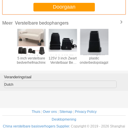
Doorgaan
Verstelbare bedophangers
Meer
ndelijke
ROHS USB-poort
5V DC USB 12A
223 mm platte
SGS H
tvormige
5 inch verstelbare
125V 3 inch Zwart
plastic
Precisi
m 4pcs
bedverhefmachine
Verstelbaar Bed
onderbedopslagplaten
Materia
elbare
Lifts Riser
Leg Ext
rhogers
voor bedme
Veranderingstaal
Dutch
Thuis
|
Over ons
|
Sitemap
|
Privacy Policy
Desktopmening
China verstelbare basisverhogers Supplier.
Copyright © 2019 - 2026 Shanghai