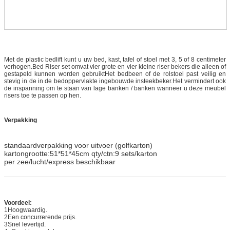
Met de plastic bedlift kunt u uw bed, kast, tafel of stoel met 3, 5 of 8 centimeter
verhogen.Bed Riser set omvat vier grote en vier kleine riser bekers die alleen of
gestapeld kunnen worden gebruiktHet bedbeen of de rolstoel past veilig en
stevig in de in de bedoppervlakte ingebouwde insteekbeker.Het vermindert ook
de inspanning om te staan van lage banken / banken wanneer u deze meubel
risers toe te passen op hen.
Verpakking
standaardverpakking voor uitvoer (golfkarton)
kartongrootte:51*51*45cm qty/ctn:9 sets/karton
per zee/lucht/express beschikbaar
Voordeel:
1Hoogwaardig.
2Een concurrerende prijs.
3Snel levertijd.