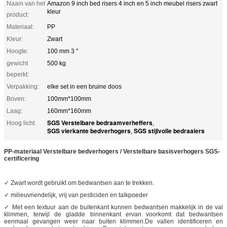
Naam van het
Amazon 9 inch bed risers 4 inch en 5 inch meubel risers zwart
kleur
product:
Materiaal:
PP
Kleur:
Zwart
Hoogte:
100 mm 3 "
gewicht
500 kg
beperkt:
Verpakking:
elke set in een bruine doos
Boven:
100mm*100mm
Laag:
160mm*160mm
SGS Verstelbare bedraamverheffers
Hoog licht:
,
SGS vierkante bedverhogers
SGS stijlvolle bedraaiers
,
PP-materiaal Verstelbare bedverhogers / Verstelbare basisverhogers SGS-
certificering
✓ Zwart wordt gebruikt om bedwantsen aan te trekken.
✓ milieuvriendelijk, vrij van pesticiden en talkpoeder
✓ Met een textuur aan de buitenkant kunnen bedwantsen makkelijk in de val
klimmen, terwijl de gladde binnenkant ervan voorkomt dat bedwantsen
eenmaal gevangen weer naar buiten klimmen.De vallen identificeren en