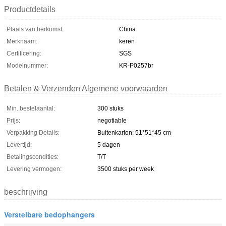
Productdetails
Plaats van herkomst:
China
Merknaam:
keren
Certificering:
SGS
Modelnummer:
KR-P0257br
Betalen & Verzenden Algemene voorwaarden
Min. bestelaantal:
300 stuks
Prijs:
negotiable
Verpakking Details:
Buitenkarton: 51*51*45 cm
Levertijd:
5 dagen
Betalingscondities:
T/T
Levering vermogen:
3500 stuks per week
beschrijving
Verstelbare bedophangers