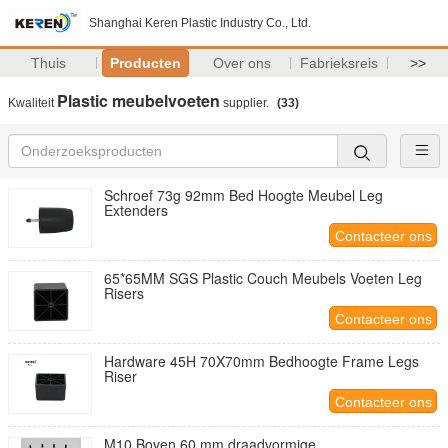
Shanghai Keren Plastic Industry Co., Ltd.
Thuis
Producten
Over ons
Fabrieksreis
>>
Plastic meubelvoeten
Kwaliteit
supplier.
(33)
Schroef 73g 92mm Bed Hoogte Meubel Leg
Extenders
Contacteer ons
65*65MM SGS Plastic Couch Meubels Voeten Leg
Risers
Contacteer ons
Hardware 45H 70X70mm Bedhoogte Frame Legs
Riser
Contacteer ons
M10 Boven 60 mm draadvormige