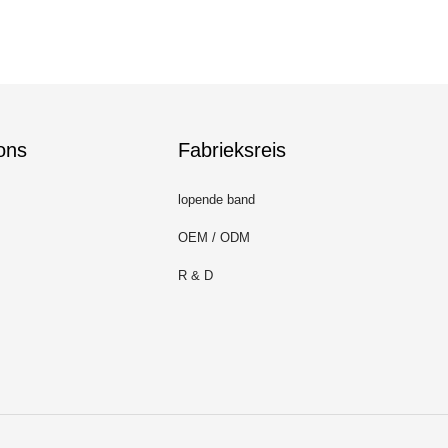
ons
Fabrieksreis
lopende band
OEM / ODM
R & D