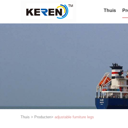
Thuis
Pr
Thuis
>
Producten
>
adjustable furniture legs