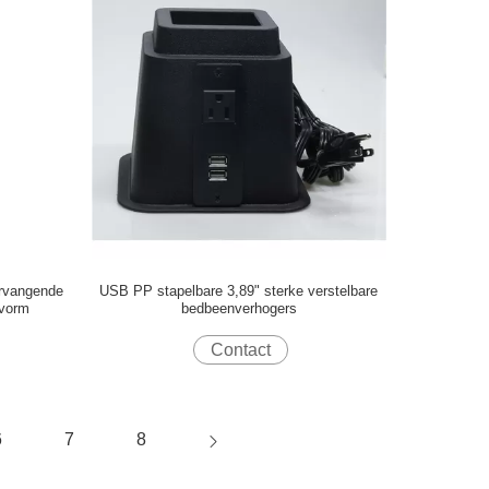
rvangende
USB PP stapelbare 3,89" sterke verstelbare
 vorm
bedbeenverhogers
Contact
6
7
8