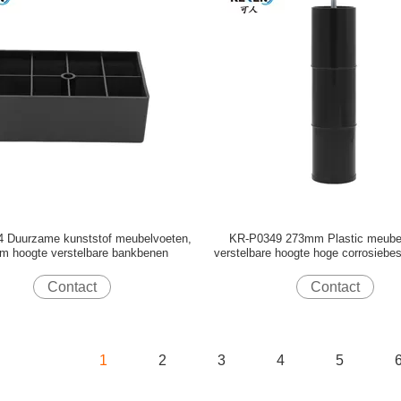
 Duurzame kunststof meubelvoeten,
KR-P0349 273mm Plastic meube
m hoogte verstelbare bankbenen
verstelbare hoogte hoge corrosiebes
Contact
Contact
1
2
3
4
5