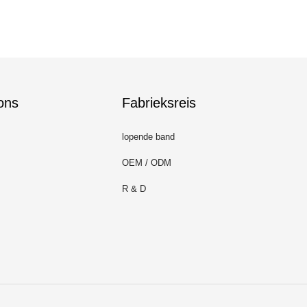
ons
Fabrieksreis
lopende band
OEM / ODM
R & D