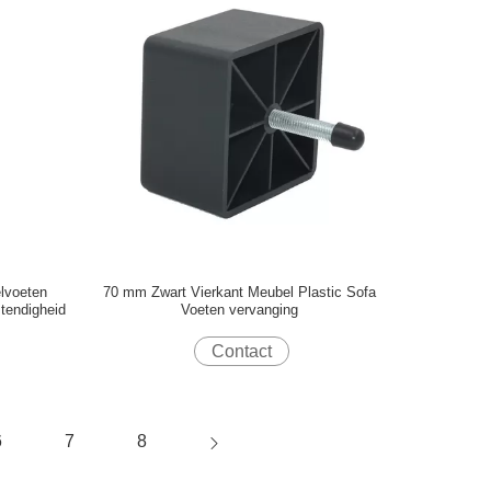
lvoeten
70 mm Zwart Vierkant Meubel Plastic Sofa
tendigheid
Voeten vervanging
Contact
6
7
8