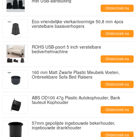
met USB-aansluiting
Onderzoek nu
Eco-vriendelijke vierkantvormige 50,8 mm 4pcs
verstelbare basisverhogers
Onderzoek nu
ROHS USB-poort 5 inch verstelbare
bedverhefmachine
Onderzoek nu
160 mm Matt Zwarte Plastic Meubels Voeten,
Onbreekbare Sofa Bed Raisers
Onderzoek nu
ABS OD100 47g Plastic Autokophouder, Bank
fauteuil Kophouder
Onderzoek nu
57mm gepolijste ingebouwde bekerhouder,
ingebouwde drankhouder
Onderzoek nu