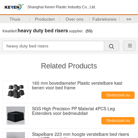
Shanghai Keren Plastic Industry Co., Ltd.
Thuis
Producten
Over ons
Fabrieksreis
>>
heavy duty bed risers
Kwaliteit
supplier.
(55)
Related Products
160 mm bovediameter Plastic verstelbare kast
benen voor bed frame
Onderzoek nu
SGS High Precision PP Material 4PCS Leg
Extenders voor bedmeubilair
Onderzoek nu
Stapelbare 223 mm hoogte verstelbare bed risers