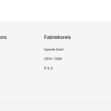
ons
Fabrieksreis
lopende band
OEM / ODM
R & D