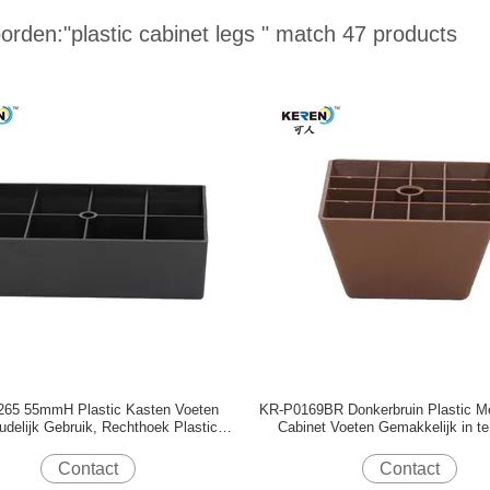
orden:
"plastic cabinet legs "
match 47 products
65 55mmH Plastic Kasten Voeten
KR-P0169BR Donkerbruin Plastic M
udelijk Gebruik, Rechthoek Plastic
Cabinet Voeten Gemakkelijk in t
Meubels Benen Geen lawaai
Verminder slip
Contact
Contact