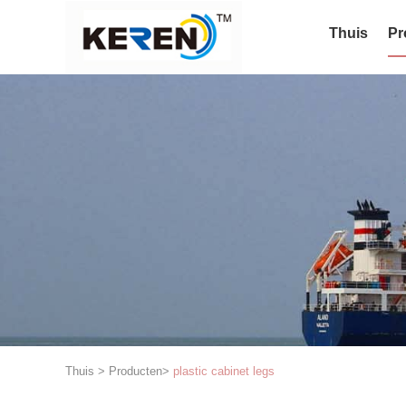
Thuis
Pr
Thuis
>
Producten
>
plastic cabinet legs