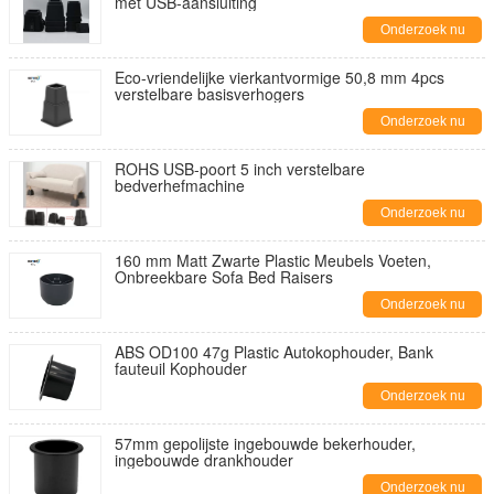
met USB-aansluiting
Onderzoek nu
Eco-vriendelijke vierkantvormige 50,8 mm 4pcs
verstelbare basisverhogers
Onderzoek nu
ROHS USB-poort 5 inch verstelbare
bedverhefmachine
Onderzoek nu
160 mm Matt Zwarte Plastic Meubels Voeten,
Onbreekbare Sofa Bed Raisers
Onderzoek nu
ABS OD100 47g Plastic Autokophouder, Bank
fauteuil Kophouder
Onderzoek nu
57mm gepolijste ingebouwde bekerhouder,
ingebouwde drankhouder
Onderzoek nu