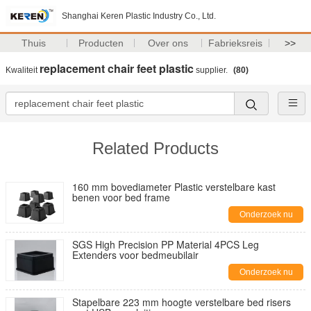
Shanghai Keren Plastic Industry Co., Ltd.
Thuis
Producten
Over ons
Fabrieksreis
>>
replacement chair feet plastic
Kwaliteit
supplier.
(80)
Related Products
160 mm bovediameter Plastic verstelbare kast
benen voor bed frame
Onderzoek nu
SGS High Precision PP Material 4PCS Leg
Extenders voor bedmeubilair
Onderzoek nu
Stapelbare 223 mm hoogte verstelbare bed risers